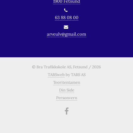
1900 Fetsund
63 88 08 00
arveulv@gmail.com
© Bra Trafikkskole AS, Fetsund / 2026
TABSweb
by TABS AS
Teoritentamen
Din Side
Personvern