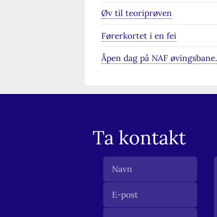
Øv til teoriprøven
Førerkortet i en fei
Åpen dag på NAF øvingsbane
Ta kontakt