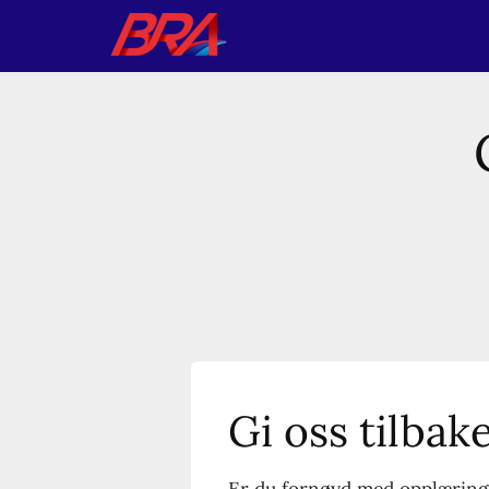
Gi oss tilba
Er du fornøyd med opplæringe