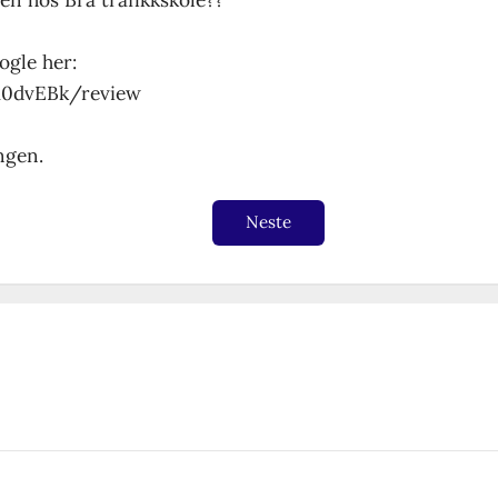
ogle her:
a0dvEBk/review
ngen.
Neste