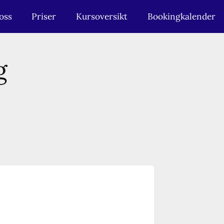
oss
Priser
Kursoversikt
Bookingkalender
g