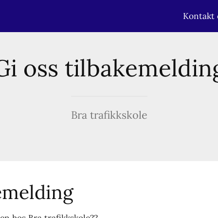
Kontakt 
Gi oss tilbakemeldin
Bra trafikkskole
kemelding
n hos Bra trafikkskole??